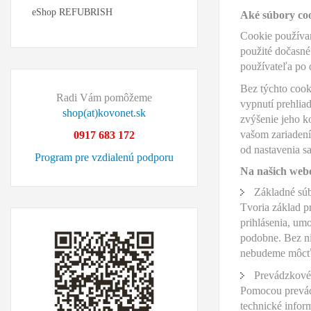
eShop REFUBRISH
Aké súbory co
Cookie používam
použité dočasné 
používateľa po 
Bez týchto cook
Radi Vám pomôžeme
vypnutí prehlia
shop(at)kovonet.sk
zvýšenie jeho ko
vašom zariadení
0917 683 172
od nastavenia s
Program pre vzdialenú podporu
Na našich web
Základné sú
Tvoria základ p
prihlásenia, um
podobne. Bez ni
nebudeme môcť 
Prevádzkové
Pomocou prevádz
technické inform