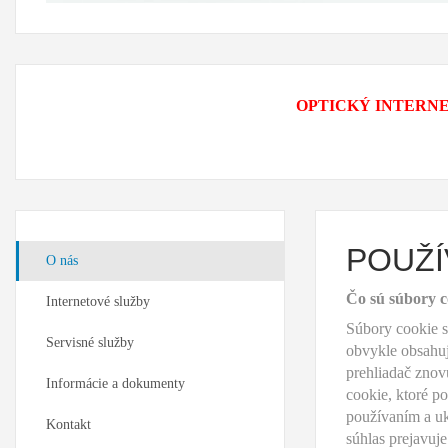
OPTICKÝ INTERNET - P
POUŽÍ
O nás
Čo sú súbory c
Internetové služby
Súbory cookie s
Servisné služby
obvykle obsahuj
prehliadač znov
Informácie a dokumenty
cookie, ktoré p
používaním a uk
Kontakt
súhlas prejavuj