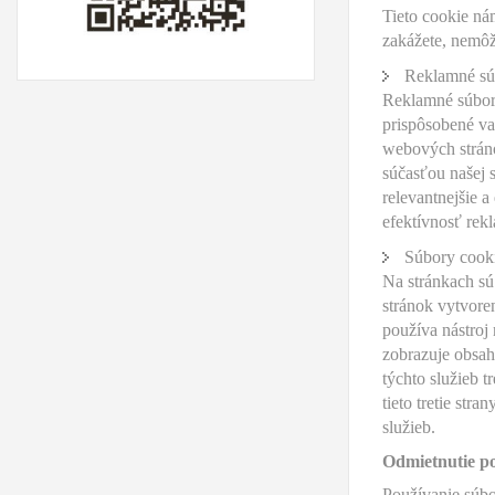
Tieto cookie ná
zakážete, nemô
Reklamné sú
Reklamné súbor
prispôsobené va
webových stráno
súčasťou našej 
relevantnejšie 
efektívnosť re
Súbory cookie
Na stránkach sú
stránok vytvore
používa nástroj 
zobrazuje obsah
týchto služieb 
tieto tretie str
služieb.
Odmietnutie po
Používanie súbo